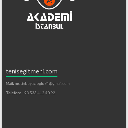
tenisegitmeni.com
Mail:
metinboyacıoglu74@gmail.com
Telefon:
+90 533 412 40 92