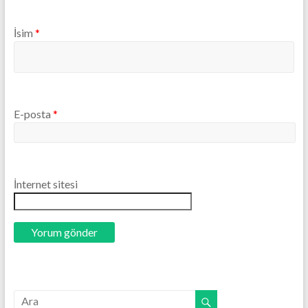
İsim
*
E-posta
*
İnternet sitesi