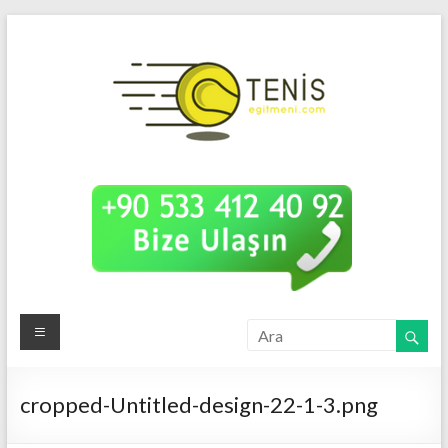
Tenis
Uzman
Tenis
Eğitm
Eğitimi
cropped-Untitled-design-22-1-3.png