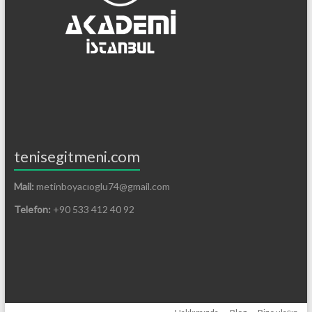
tenisegitmeni.com
Mail:
metinboyacıoglu74@gmail.com
Telefon:
+90 533 412 40 92