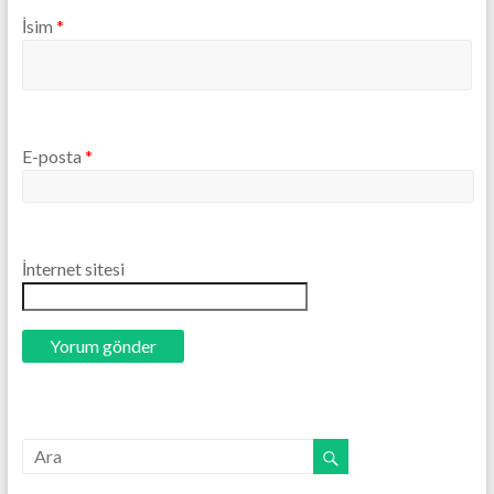
İsim
*
E-posta
*
İnternet sitesi