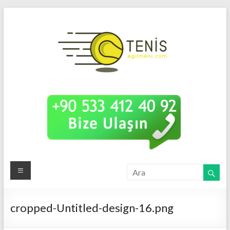
Tenis
Uzman
Tenis
Eğitm
Eğitimi
cropped-Untitled-design-16.png