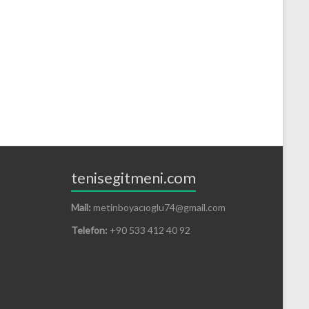
tenisegitmeni.com
Mail:
metinboyacıoglu74@gmail.com
Telefon:
+90 533 412 40 92