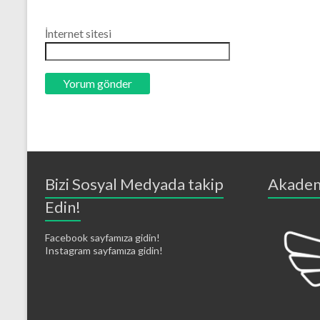
İnternet sitesi
Bizi Sosyal Medyada takip
Akadem
Edin!
Facebook sayfamıza gidin!
Instagram sayfamıza gidin!